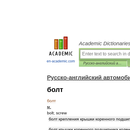
Academic Dictionarie
en-academic.com
Русско-английский автомобильный словарь
Русско-английский автомоб
болт
болт
м
.
bolt
;
screw
болт
крепления
крышки
коренного
подши
болт
крышки
коренного
подшипника
колен