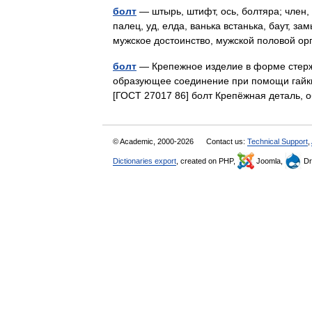
болт
— штырь, штифт, ось, болтяра; член,
палец, уд, елда, ванька встанька, баут, за
мужское достоинство, мужской половой 
болт
— Крепежное изделие в форме стержн
образующее соединение при помощи гайки
[ГОСТ 27017 86] болт Крепёжная деталь
© Academic, 2000-2026
Contact us:
Technical Support
,
Dictionaries export
, created on PHP,
Joomla,
Dr