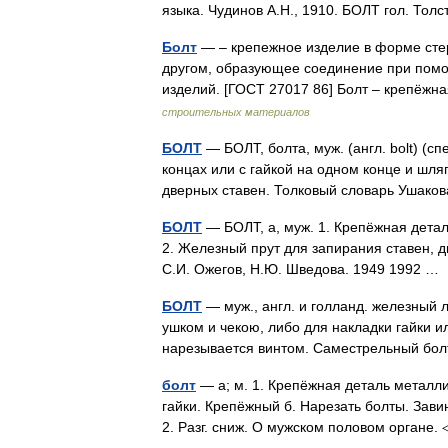
языка. Чудинов А.Н., 1910. БОЛТ гол. То
Болт
— – крепежное изделие в форме стер
другом, образующее соединение при помо
изделий. [ГОСТ 27017 86] Болт – крепёж
строительных материалов
БОЛТ
— БОЛТ, болта, муж. (англ. bolt) (с
концах или с гайкой на одном конце и шля
дверных ставен. Толковый словарь Ушако
БОЛТ
— БОЛТ, а, муж. 1. Крепёжная детал
2. Железный прут для запирания ставен, дв
С.И. Ожегов, Н.Ю. Шведова. 1949 1992 
БОЛТ
— муж., англ. и голланд. железный 
ушком и чекою, либо для накладки гайки и
нарезывается винтом. Саместрельный бол
болт
— а; м. 1. Крепёжная деталь металли
гайки. Крепёжный б. Нарезать болты. Зави
2. Разг. сниж. О мужском половом органе