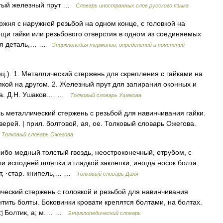
лстый железный прут …
Словарь иностранных слов русского языка
жня с наружной резьбой на одном конце, с головкой на
щи гайки или резьбового отверстия в одном из соединяемых
ная деталь,… …
Энциклопедия терминов, определений и пояснений
пец.). 1. Металлический стержень для скрепления с гайками на
пкой на другом. 2. Железный прут для запирания оконных и
ва. Д.Н. Ушаков.… …
Толковый словарь Ушакова
ь металлический стержень с резьбой для навинчивания гайки.
ерей. | прил. болтовой, ая, ое. Толковый словарь Ожегова.
…
Толковый словарь Ожегова
либо медный толстый гвоздь, неостроконечный, отрубом, с
ли исподней шляпки и гладкой заклепки; иногда носок болта
т, ·стар. книпель,… …
Толковый словарь Даля
ческий стержень с головкой и резьбой для навинчивания
нтить болты. Боковинки кровати крепятся болтами, на болтах.
. ◁ Болтик, а; м.… …
Энциклопедический словарь