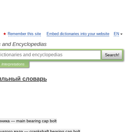
Remember this site
Embed dictionaries into your website
EN
s and Encyclopedias
Search!
Interpretations
ильный словарь
пника
—
main
bearing
cap
bolt
чатого
вала
—
crankshaft
bearing
cap
bolt