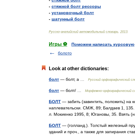
-
стяжной
болт
-
стяжной
болт
рессоры
-
установочный
болт
-
шатунный
болт
Русско
-
английский
автомобильный
словарь
.
2013
.
Игры ⚽
Поможем написать курсовую
болото
Look at other dictionaries:
болт
— болт, а …
Русский орфографический сл
болт
— болт/ …
Морфемно-орфографический с
БОЛТ
— забить (завинтить, положить) на ко
наплевательски. СМЖ, 89; Балдаев 1, 135.
л. Мокиенко 1995, 8; Югановы, 35. Взять
БОЛТ
— (голланд.). Толстый железный пру
зданий и проч., а также для запирания ст