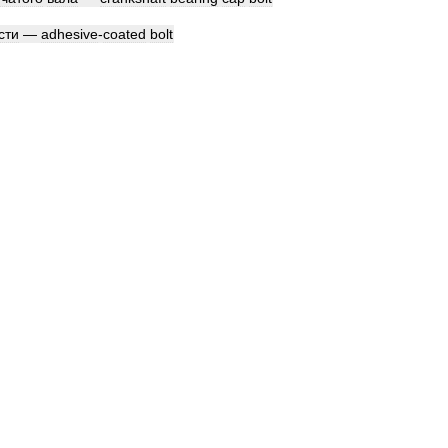
сти
—
adhesive
-
coated
bolt