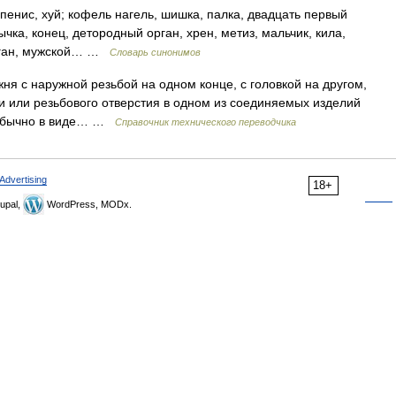
 пенис, хуй; кофель нагель, шишка, палка, двадцать первый
мычка, конец, детородный орган, хрен, метиз, мальчик, кила,
орган, мужской… …
Словарь синонимов
я с наружной резьбой на одном конце, с головкой на другом,
 или резьбового отверстия в одном из соединяемых изделий
, обычно в виде… …
Справочник технического переводчика
Advertising
18+
upal,
WordPress, MODx.